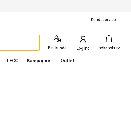
Kundeservice
Indkøbskurv
:
0
Produkter
Bliv kunde
Indkøbskurv
Log ind
(
Indkøbskurv
LEGO
Kampagner
Outlet