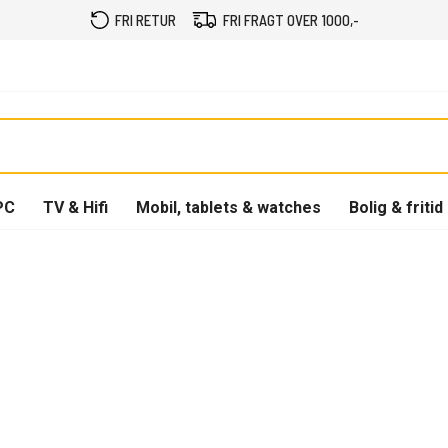
FRI RETUR
FRI FRAGT OVER 1000,-
PC
TV & Hifi
Mobil, tablets & watches
Bolig & fritid