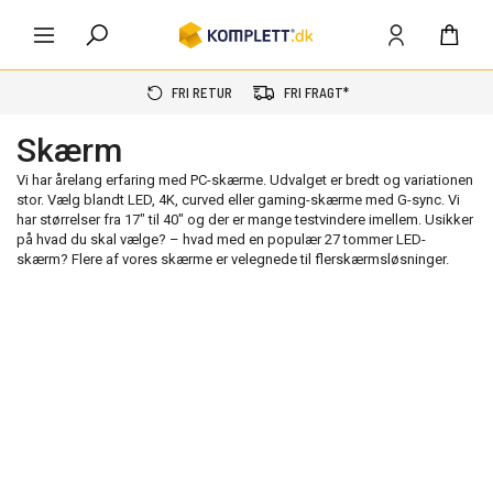
FRI RETUR
FRI FRAGT*
Skærm
Vi har årelang erfaring med PC-skærme. Udvalget er bredt og variationen
stor. Vælg blandt LED, 4K, curved eller gaming-skærme med G-sync. Vi
har størrelser fra 17" til 40" og der er mange testvindere imellem. Usikker
på hvad du skal vælge? – hvad med en populær 27 tommer LED-
skærm? Flere af vores skærme er velegnede til flerskærmsløsninger.