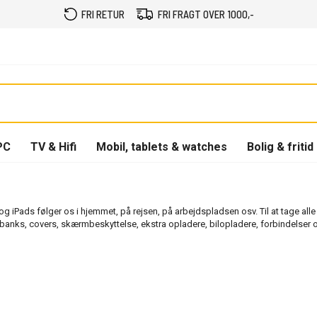
FRI RETUR
FRI FRAGT OVER 1000,-
PC
TV & Hifi
Mobil, tablets & watches
Bolig & fritid
og iPads følger os i hjemmet, på rejsen, på arbejdspladsen osv. Til at tage alle
rbanks, covers, skærmbeskyttelse, ekstra opladere, bilopladere, forbindelser 