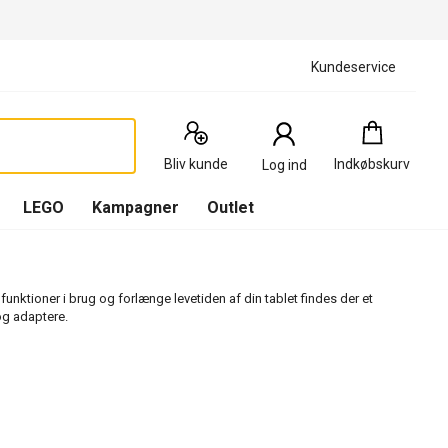
Kundeservice
Indkøbskurv
:
0
Produkter
Bliv kunde
Indkøbskurv
Log ind
(
Indkøbskurv
LEGO
Kampagner
Outlet
 funktioner i brug og forlænge levetiden af din tablet findes der et
og adaptere.