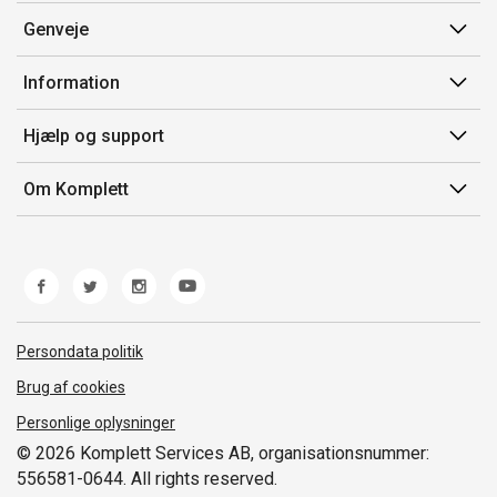
Genveje
Min side
Information
Ordrehistorik
Salgsbetingelser
Hjælp og support
Gavekort
Mærker/producent
Kontakt os
Om Komplett
Fortrydelsesret
Kundeservice
Om os
Produkthjælp og retur
Miljøpolitik og ESG
Fejl/Mangler
Whistleblowing
Fragt og levering
Norwegian Transparency Act
Persondata politik
Brug af cookies
Personlige oplysninger
© 2026 Komplett Services AB, organisationsnummer:
556581-0644. All rights reserved.