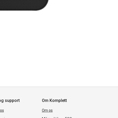
og support
Om Komplett
 os
Om os