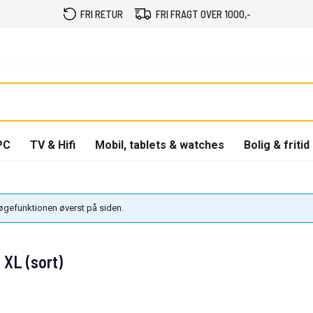
FRI RETUR
FRI FRAGT OVER 1000,-
PC
TV & Hifi
Mobil, tablets & watches
Bolig & fritid
søgefunktionen øverst på siden.
XL (sort)