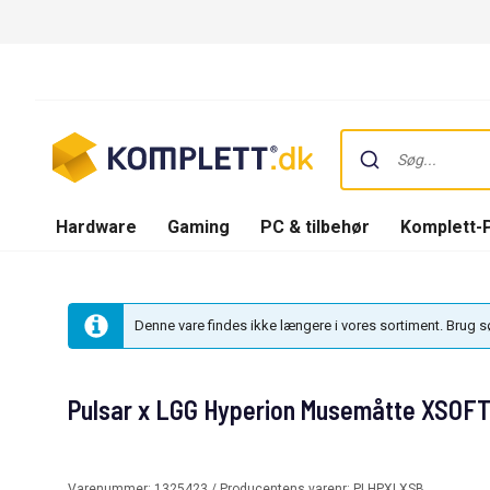
Hardware
Gaming
PC & tilbehør
Komplett-
Denne vare findes ikke længere i vores sortiment. Brug 
Pulsar x LGG Hyperion Musemåtte XSOFT 
Varenummer:
1325423
/ Producentens varenr:
PLHPXLXSB