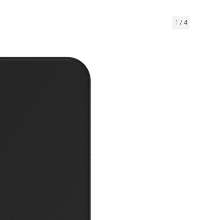
1
/
4