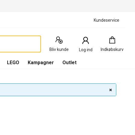
Kundeservice
Indkøbskurv
:
0
Produkter
Bliv kunde
Indkøbskurv
Log ind
(
Indkøbskurv
LEGO
Kampagner
Outlet