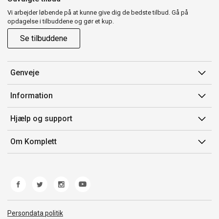
Vi arbejder løbende på at kunne give dig de bedste tilbud. Gå på
opdagelse i tilbuddene og gør et kup.
Se tilbuddene
Genveje
Min side
Information
Ordrehistorik
Salgsbetingelser
Hjælp og support
Gavekort
Mærker/producent
Kontakt os
Om Komplett
Fortrydelsesret
Kundeservice
Om os
Produkthjælp og retur
Miljøpolitik og ESG
Fejl/Mangler
Whistleblowing
Fragt og levering
Norwegian Transparency Act
Persondata politik