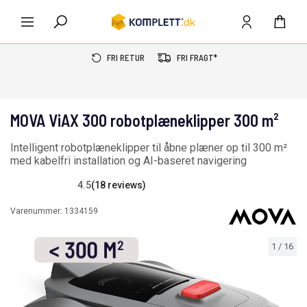
FRI RETUR
FRI FRAGT*
MOVA ViAX 300 robotplæneklipper 300 m²
Intelligent robotplæneklipper til åbne plæner op til 300 m²
med kabelfri installation og AI-baseret navigering
4.5
(18 reviews)
Varenummer:
1334159
1
/
16