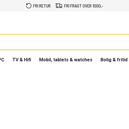
FRI RETUR
FRI FRAGT OVER 1000,-
PC
TV & Hifi
Mobil, tablets & watches
Bolig & fritid