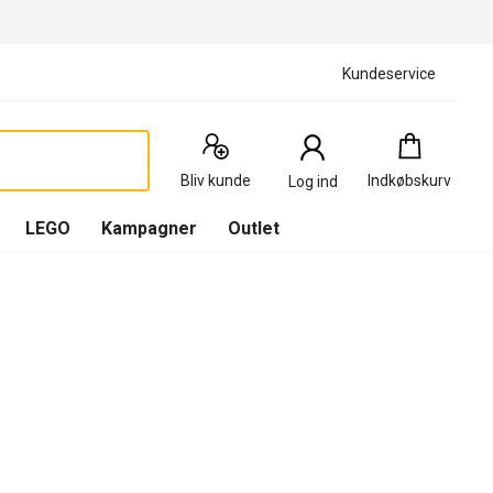
Kundeservice
Indkøbskurv
:
0
Produkter
Bliv kunde
Indkøbskurv
Log ind
(
Indkøbskurv
LEGO
Kampagner
Outlet