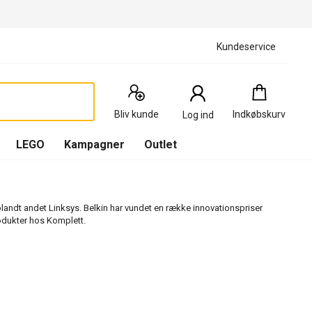
Kundeservice
Indkøbskurv
:
0
Produkter
Bliv kunde
Indkøbskurv
Log ind
(
Indkøbskurv
LEGO
Kampagner
Outlet
 blandt andet Linksys. Belkin har vundet en række innovationspriser
rodukter hos Komplett.