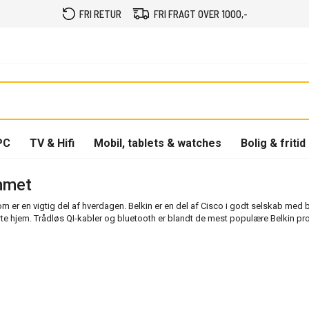
FRI RETUR
FRI FRAGT OVER 1000,-
PC
TV & Hifi
Mobil, tablets & watches
Bolig & fritid
emmet
som er en vigtig del af hverdagen. Belkin er en del af Cisco i godt selskab med
marte hjem. Trådløs QI-kabler og bluetooth er blandt de mest populære Belkin p