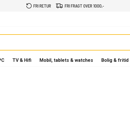
FRI RETUR
FRI FRAGT OVER 1000,-
PC
TV & Hifi
Mobil, tablets & watches
Bolig & fritid