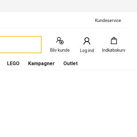
Kundeservice
Indkøbskurv
:
0
Produkter
Bliv kunde
Indkøbskurv
Log ind
(
Indkøbskurv
LEGO
Kampagner
Outlet