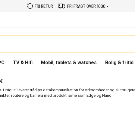
FRI RETUR
FRI FRAGT OVER 1000,-
PC
TV & Hifi
Mobil, tablets & watches
Bolig & fritid
rk
. Ubiquiti leverer trådløs datakommunikation for virksomheder og slutbrugere, d
unkter, routere og kamera med produktnavne som Edge og Nano.