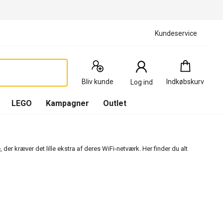
Kundeservice
Indkøbskurv
:
0
Produkter
Bliv kunde
Indkøbskurv
Log ind
(
Indkøbskurv
LEGO
Kampagner
Outlet
er kræver det lille ekstra af deres WiFi-netværk. Her finder du alt