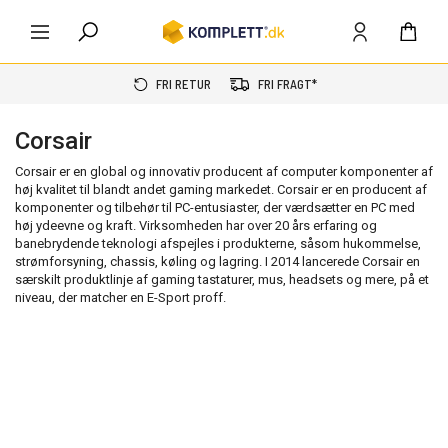
FRI RETUR
FRI FRAGT*
Corsair
Corsair er en global og innovativ producent af computer komponenter af
høj kvalitet til blandt andet gaming markedet. Corsair er en producent af
komponenter og tilbehør til PC-entusiaster, der værdsætter en PC med
høj ydeevne og kraft. Virksomheden har over 20 års erfaring og
banebrydende teknologi afspejles i produkterne, såsom hukommelse,
strømforsyning, chassis, køling og lagring. I 2014 lancerede Corsair en
særskilt produktlinje af gaming tastaturer, mus, headsets og mere, på et
niveau, der matcher en E-Sport proff.