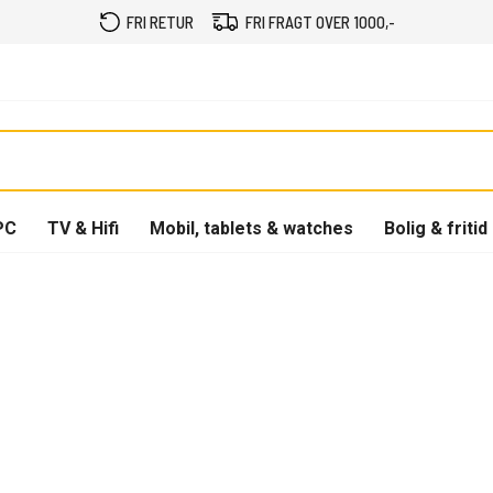
FRI RETUR
FRI FRAGT OVER 1000,-
PC
TV & Hifi
Mobil, tablets & watches
Bolig & fritid