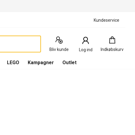
Kundeservice
Indkøbskurv
:
0
Produkter
Bliv kunde
Indkøbskurv
Log ind
(
Indkøbskurv
LEGO
Kampagner
Outlet