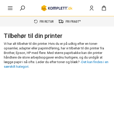
FRI RETUR
FRI FRAGT*
Tilbehør til din printer
Vi har alt tilbehør til din printer. Hvis du er på udkig efter en toner-
opsamler, adapter eller papirindføring, har vi tilbehør til din printer fra
Brother, Epson, HP med flere. Med større papirbakke kan din printer
håndtere de store arbejdsopgaver endnu hurtigere, og du undgår at
lægge papir i så ofte. Leder du efter toner og blæk?
-Det kan findes i en
særskilt kategori
.