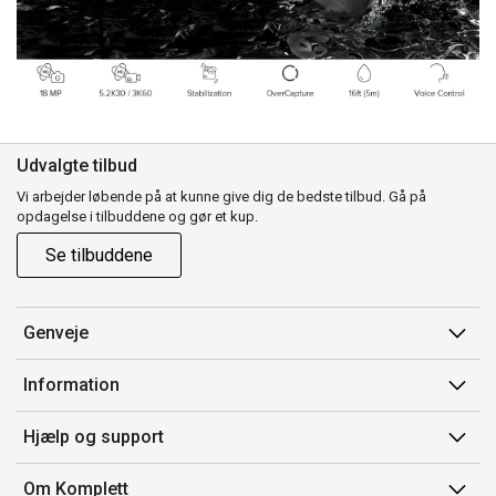
Udvalgte tilbud
Vi arbejder løbende på at kunne give dig de bedste tilbud. Gå på
opdagelse i tilbuddene og gør et kup.
Se tilbuddene
Genveje
Min side
Information
Ordrehistorik
Salgsbetingelser
Hjælp og support
Gavekort
Mærker/producent
Kontakt os
Om Komplett