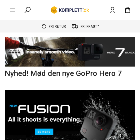
FRI RETUR
FRI FRAGT*
Nyhed! Mød den nye GoPro Hero 7