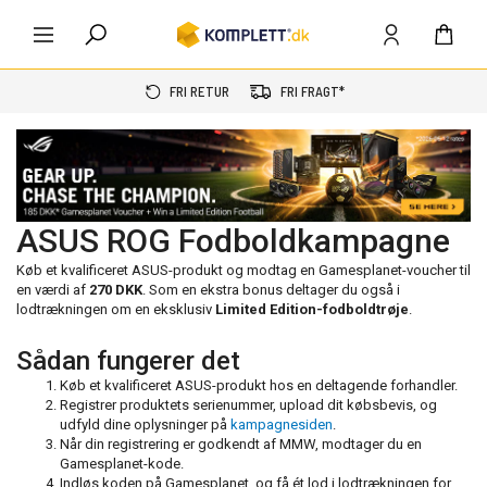
FRI RETUR
FRI FRAGT*
ASUS ROG Fodboldkampagne
Køb et kvalificeret ASUS-produkt og modtag en Gamesplanet-voucher til
en værdi af
270 DKK
. Som en ekstra bonus deltager du også i
lodtrækningen om en eksklusiv
Limited Edition-fodboldtrøje
.
Sådan fungerer det
Køb et kvalificeret ASUS-produkt hos en deltagende forhandler.
Registrer produktets serienummer, upload dit købsbevis, og
udfyld dine oplysninger på
kampagnesiden
.
Når din registrering er godkendt af MMW, modtager du en
Gamesplanet-kode.
Indløs koden på Gamesplanet, og få ét lod i lodtrækningen for