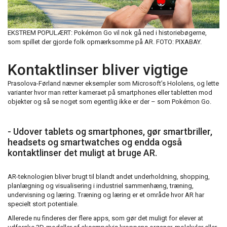
EKSTREM POPULÆRT: Pokémon Go vil nok gå ned i historiebøgerne,
som spillet der gjorde folk opmærksomme på AR. FOTO: PIXABAY.
Kontaktlinser bliver vigtige
Prasolova-Førland nævner eksempler som Microsoft’s Hololens, og lette
varianter hvor man retter kameraet på smartphones eller tabletten mod
objekter og så se noget som egentlig ikke er der – som Pokémon Go.
- Udover tablets og smartphones, gør smartbriller,
headsets og smartwatches og endda også
kontaktlinser det muligt at bruge AR.
AR-teknologien bliver brugt til blandt andet underholdning, shopping,
planlægning og visualisering i industriel sammenhæng, træning,
undervisning og læring. Træning og læring er et område hvor AR har
specielt stort potentiale.
Allerede nu finderes der flere apps, som gør det muligt for elever at