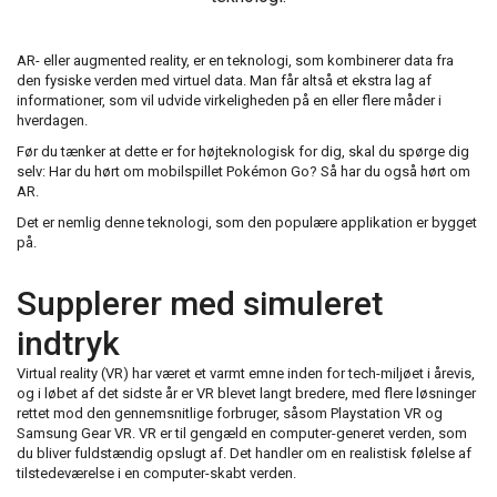
AR- eller augmented reality, er en teknologi, som kombinerer data fra
den fysiske verden med virtuel data. Man får altså et ekstra lag af
informationer, som vil udvide virkeligheden på en eller flere måder i
hverdagen.
Før du tænker at dette er for højteknologisk for dig, skal du spørge dig
selv: Har du hørt om mobilspillet Pokémon Go? Så har du også hørt om
AR.
Det er nemlig denne teknologi, som den populære applikation er bygget
på.
Supplerer med simuleret
indtryk
Virtual reality (VR) har været et varmt emne inden for tech-miljøet i årevis,
og i løbet af det sidste år er VR blevet langt bredere, med flere løsninger
rettet mod den gennemsnitlige forbruger, såsom Playstation VR og
Samsung Gear VR. VR er til gengæld en computer-generet verden, som
du bliver fuldstændig opslugt af. Det handler om en realistisk følelse af
tilstedeværelse i en computer-skabt verden.