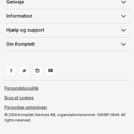
Genveje
Min side
Information
Ordrehistorik
Salgsbetingelser
Hjælp og support
Gavekort
Mærker/producent
Kontakt os
Om Komplett
Fortrydelsesret
Kundeservice
Om os
Produkthjælp og retur
Miljøpolitik og ESG
Fejl/Mangler
Whistleblowing
Fragt og levering
Norwegian Transparency Act
Persondata politik
Brug af cookies
Personlige oplysninger
© 2026 Komplett Services AB, organisationsnummer: 556581-0644. All
rights reserved.