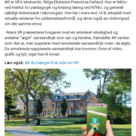
AR er VR’s søskende, ifølge Ekaterina Prasolova-Førland. Hun er lektor
ved Institut for pædagogik og livslang læring ved NTNU, og generelt
vældigt interesseret i teknologien. Hun har i mere end 14 år arbejdet med
virtuelle verdener for uddannelsesformål, og skrev også sin doktorgrad
om det samme emne.
- Mens VR præsenterer brugeren med en simuleret virkelighed og
erstatter ”ægte” sanseindtryk som syn og hørelse, fremstiller AR verden
som den er, men supplerer med simulerede sanseindtryk oven i de ægte.
De simulerede supplerede sanseindtryk kan komme i form af video,
grafik og lyd, siger hun til Smart.
Læs også:
Alt du trænger til at vide om VR