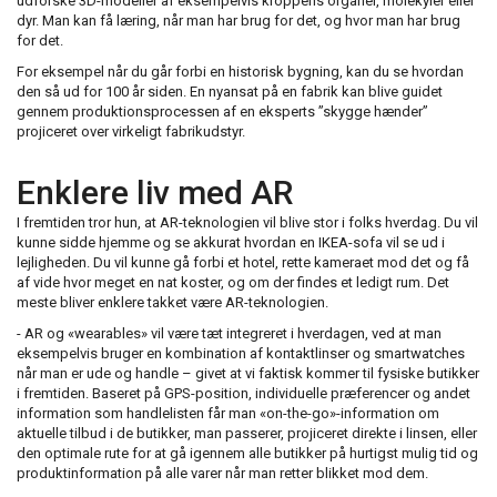
udforske 3D-modeller af eksempelvis kroppens organer, molekyler eller
dyr. Man kan få læring, når man har brug for det, og hvor man har brug
for det.
For eksempel når du går forbi en historisk bygning, kan du se hvordan
den så ud for 100 år siden. En nyansat på en fabrik kan blive guidet
gennem produktionsprocessen af en eksperts ”skygge hænder”
projiceret over virkeligt fabrikudstyr.
Enklere liv med AR
I fremtiden tror hun, at AR-teknologien vil blive stor i folks hverdag. Du vil
kunne sidde hjemme og se akkurat hvordan en IKEA-sofa vil se ud i
lejligheden. Du vil kunne gå forbi et hotel, rette kameraet mod det og få
af vide hvor meget en nat koster, og om der findes et ledigt rum. Det
meste bliver enklere takket være AR-teknologien.
- AR og «wearables» vil være tæt integreret i hverdagen, ved at man
eksempelvis bruger en kombination af kontaktlinser og smartwatches
når man er ude og handle – givet at vi faktisk kommer til fysiske butikker
i fremtiden. Baseret på GPS-position, individuelle præferencer og andet
information som handlelisten får man «on-the-go»-information om
aktuelle tilbud i de butikker, man passerer,
projiceret direkte i linsen, eller
den optimale rute for at gå igennem alle butikker på hurtigst mulig tid og
produktinformation på alle varer når man retter blikket mod dem.