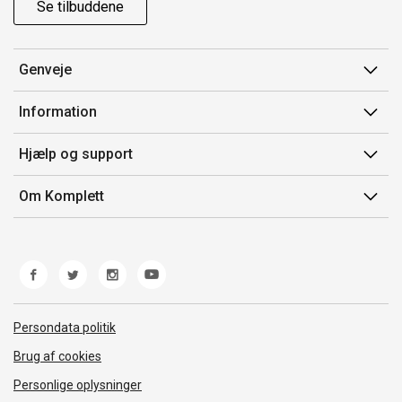
Se tilbuddene
Genveje
Min side
Information
Ordrehistorik
Salgsbetingelser
Hjælp og support
Gavekort
Mærker/producent
Kontakt os
Om Komplett
Fortrydelsesret
Kundeservice
Om os
Produkthjælp og retur
Miljøpolitik og ESG
Fejl/Mangler
Whistleblowing
Fragt og levering
Norwegian Transparency Act
Persondata politik
Brug af cookies
Personlige oplysninger