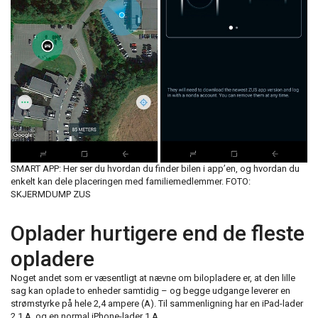
SMART APP: Her ser du hvordan du finder bilen i app’en, og hvordan du
enkelt kan dele placeringen med familiemedlemmer.
FOTO:
SKJERMDUMP ZUS
Oplader hurtigere end de fleste
opladere
Noget andet som er væsentligt at nævne om bilopladere er, at den lille
sag kan oplade to enheder samtidig – og begge udgange leverer en
strømstyrke på hele 2,4 ampere (A). Til sammenligning har en iPad-lader
2,1 A, og en normal iPhone-lader 1 A.