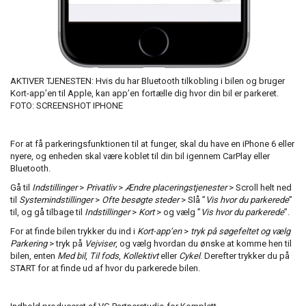
AKTIVER TJENESTEN: Hvis du har Bluetooth tilkobling i bilen og bruger
Kort-app’en til Apple, kan app’en fortælle dig hvor din bil er parkeret.
FOTO: SCREENSHOT IPHONE
For at få parkeringsfunktionen til at funger, skal du have en iPhone 6 eller
nyere, og enheden skal være koblet til din bil igennem CarPlay eller
Bluetooth.
Gå til
Indstillinger
>
Privatliv
>
Ændre placeringstjenester
> Scroll helt ned
til
Systemindstillinger
>
Ofte besøgte steder
> Slå ”
Vis hvor du parkerede
”
til, og gå tilbage til
Indstillinger
>
Kort
> og vælg ”
Vis hvor du parkerede
”.
For at finde bilen trykker du ind i
Kort-app’en
>
tryk på søgefeltet og vælg
Parkering
> tryk på
Vejviser
, og vælg hvordan du ønske at komme hen til
bilen, enten
Med bil
,
Til fods
,
Kollektivt
eller
Cykel
. Derefter trykker du på
START for at finde ud af hvor du parkerede bilen.