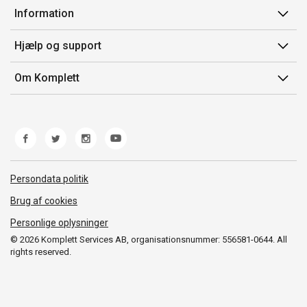
Min side
Information
Ordrehistorik
Salgsbetingelser
Hjælp og support
Gavekort
Mærker/producent
Kontakt os
Om Komplett
Fortrydelsesret
Kundeservice
Om os
Produkthjælp og retur
Miljøpolitik og ESG
Fejl/Mangler
Whistleblowing
Fragt og levering
Norwegian Transparency Act
Persondata politik
Brug af cookies
Personlige oplysninger
© 2026 Komplett Services AB, organisationsnummer: 556581-0644. All
rights reserved.