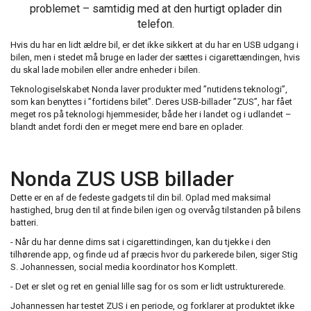
problemet – samtidig med at den hurtigt oplader din
telefon.
Hvis du har en lidt ældre bil, er det ikke sikkert at du har en USB udgang i
bilen, men i stedet må bruge en lader der sættes i cigarettændingen, hvis
du skal lade mobilen eller andre enheder i bilen.
Teknologiselskabet Nonda laver produkter med ”nutidens teknologi”,
som kan benyttes i ”fortidens bilet”. Deres USB-billader ”ZUS”, har fået
meget ros på teknologi hjemmesider, både her i landet og i udlandet –
blandt andet fordi den er meget mere end bare en oplader.
Nonda ZUS USB billader
Dette er en af de fedeste gadgets til din bil. Oplad med maksimal
hastighed, brug den til at finde bilen igen og overvåg tilstanden på bilens
batteri.
- Når du har denne dims sat i cigarettindingen, kan du tjekke i den
tilhørende app, og finde ud af præcis hvor du parkerede bilen, siger Stig
S. Johannessen, social media koordinator hos Komplett.
- Det er slet og ret en genial lille sag for os som er lidt ustrukturerede.
Johannessen har testet ZUS i en periode, og forklarer at produktet ikke