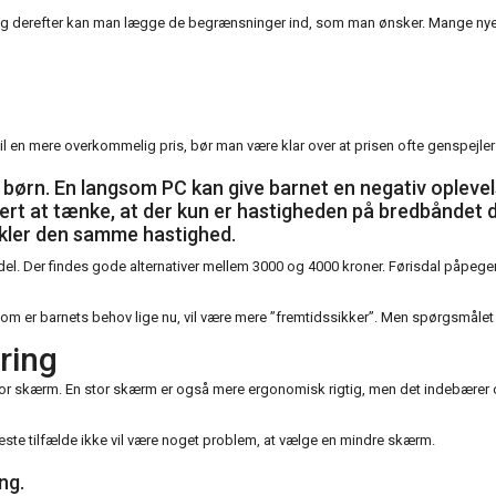
, og derefter kan man lægge de begrænsninger ind, som man ønsker. Mange nye
 til en mere overkommelig pris, bør man være klar over at prisen ofte genspejl
 børn. En langsom PC kan give barnet en negativ oplevelse
kert at tænke, at der kun er hastigheden på bredbåndet 
ckler den samme hastighed.
odel. Der findes gode alternativer mellem 3000 og 4000 kroner. Førisdal påpeger 
 som er barnets behov lige nu, vil være mere ”fremtidssikker”. Men spørgsmålet
ring
or skærm. En stor skærm er også mere ergonomisk rigtig, men det indebærer o
leste tilfælde ikke vil være noget problem, at vælge en mindre skærm.
ng.