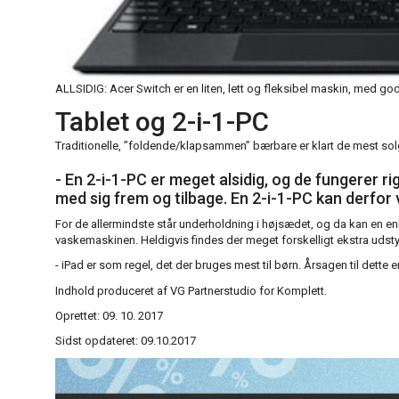
ALLSIDIG: Acer Switch er en liten, lett og fleksibel maskin, med god 
Tablet og 2-i-1-PC
Traditionelle, ”foldende/klapsammen” bærbare er klart de mest sol
- En 2-i-1-PC er meget alsidig, og de fungerer ri
med sig frem og tilbage. En 2-i-1-PC kan derfor v
For de allermindste står underholdning i højsædet, og da kan en enke
vaskemaskinen. Heldigvis findes der meget forskelligt ekstra udstyr,
- iPad er som regel, det der bruges mest til børn. Årsagen til dette 
Indhold produceret af VG Partnerstudio for Komplett.
Oprettet: 09. 10. 2017
Sidst opdateret: 09.10.2017