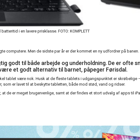
batteritid i en lavere prisklasse.
FOTO: KOMPLETT
gte computere. Men de sidste par år er der kommet en ny udfordrer på banen.
gtig godt til både arbejde og underholdning. De er ofte sm
ære et godt alternativ til barnet, påpeger Førisdal.
l tablet være nok. Husk at de fleste tablets i udgangspunktet er skrøbelige – d
 som er lavet til at beskytte tabletten, både mod stød, vand og ridser.
er, at de er meget brugervenlige, samt at der findes et stort udvalg af apps til 