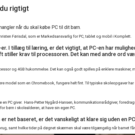
u rigtigt
ngler når du skal købe PC til dit barn.
s Christen Førisdal, som er Markedsansvarlig for PC, tablet og mobil i Komplett.
r. I tillæg til læring, er det vigtigt, at PC-en har mulig
t stiller krav til processoren. Det kan med andre ord væ
essor og 4GB hukommelse. Det kan også godt spilles på enklere maskiner, men 
enklere model som en Chromebook, fungere helt fint. Til typiske skoleopgaver har 
 en PC giver. Hans-Petter Nygård-Hansen, kommunikationsrådgiver, foredragsho
for børn i skolealderen, at have sin egen PC.
 er net baseret, er det vanskeligt at klare sig uden en P
etbrug, samt hvilke tider på døgnet skærmen skal være tilgængelig når barnet f