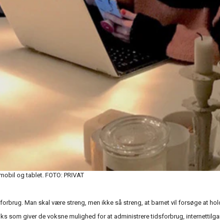
 mobil og tablet. FOTO: PRIVAT
forbrug. Man skal være streng, men ikke så streng, at barnet vil forsøge at holde
som giver de voksne mulighed for at administrere tidsforbrug, internettilgang 