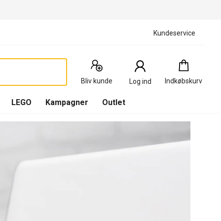
Kundeservice
Indkøbskurv
:
0
Produkter
Bliv kunde
Indkøbskurv
Log ind
(
Indkøbskurv
LEGO
Kampagner
Outlet