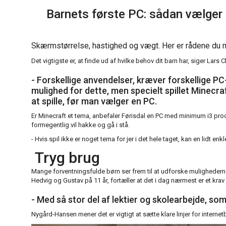
Barnets første PC: sådan vælger d
Skærmstørrelse, hastighed og vægt. Her er rådene du ma
Det vigtigste er, at finde ud af hvilke behov dit barn har, siger Lar
- Forskellige anvendelser, kræver forskellige PC-e
mulighed for dette, men specielt spillet Minecraf
at spille, før man vælger en PC.
Er Minecraft et tema, anbefaler Førisdal en PC med minimum i3 proc
formegentlig vil hakke og gå i stå.
- Hvis spil ikke er noget tema for jer i det hele taget, kan en lidt 
Tryg brug
Mange forventningsfulde børn ser frem til at udforske mulighederne
Hedvig og Gustav på 11 år, fortæller at det i dag nærmest er et krav 
- Med så stor del af lektier og skolearbejde, som
Nygård-Hansen mener det er vigtigt at sætte klare linjer for intern