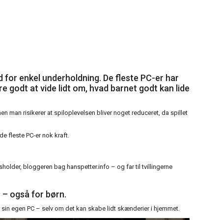
hed for enkel underholdning. De fleste PC-er har
re godt at vide lidt om, hvad barnet godt kan lide
man risikerer at spiloplevelsen bliver noget reduceret, da spillet
de fleste PC-er nok kraft.
lder, bloggeren bag hanspetter.info – og far til tvillingerne
C – også for børn.
år sin egen PC – selv om det kan skabe lidt skænderier i hjemmet.