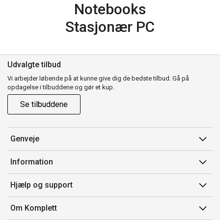
Notebooks
Stasjonær PC
Udvalgte tilbud
Vi arbejder løbende på at kunne give dig de bedste tilbud. Gå på
opdagelse i tilbuddene og gør et kup.
Se tilbuddene
Genveje
Min side
Information
Ordrehistorik
Salgsbetingelser
Hjælp og support
Gavekort
Mærker/producent
Kontakt os
Om Komplett
Fortrydelsesret