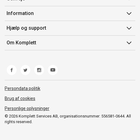
Min side
Information
Ordrehistorik
Salgsbetingelser
Hjælp og support
Gavekort
Mærker/producent
Kontakt os
Om Komplett
Fortrydelsesret
Kundeservice
Om os
Produkthjælp og retur
Miljøpolitik og ESG
Fejl/Mangler
Whistleblowing
Fragt og levering
Norwegian Transparency Act
Persondata politik
Brug af cookies
Personlige oplysninger
© 2026 Komplett Services AB, organisationsnummer: 556581-0644. All
rights reserved.