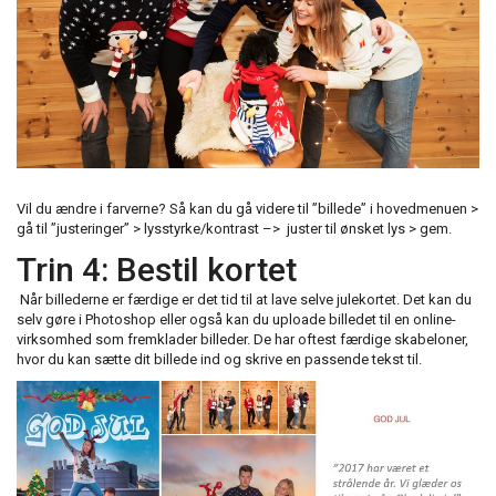
Vil du ændre i farverne? Så kan du gå videre til ”billede” i hovedmenuen >
gå til ”justeringer” > lysstyrke/kontrast –> juster til ønsket lys > gem.
Trin 4: Bestil kortet
Når billederne er færdige er det tid til at lave selve julekortet. Det kan du
selv gøre i Photoshop eller også kan du uploade billedet til en online-
virksomhed som fremklader billeder. De har oftest færdige skabeloner,
hvor du kan sætte dit billede ind og skrive en passende tekst til.