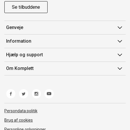
Se tilbuddene
Genveje
Min side
Information
Ordrehistorik
Salgsbetingelser
Hjælp og support
Gavekort
Mærker/producent
Kontakt os
Om Komplett
Fortrydelsesret
Kundeservice
Om os
Produkthjælp og retur
Miljøpolitik og ESG
Fejl/Mangler
Whistleblowing
Fragt og levering
Norwegian Transparency Act
Persondata politik
Brug af cookies
Personlige oplysninger