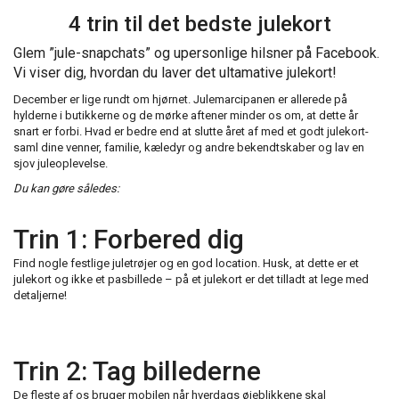
4 trin til det bedste julekort
Glem ”jule-snapchats” og upersonlige hilsner på Facebook.
Vi viser dig, hvordan du laver det ultamative julekort!
December er lige rundt om hjørnet. Julemarcipanen er allerede på
hylderne i butikkerne og de mørke aftener minder os om, at dette år
snart er forbi. Hvad er bedre end at slutte året af med et godt julekort-
saml dine venner, familie, kæledyr og andre bekendtskaber og lav en
sjov juleoplevelse.
Du kan gøre således:
Trin 1: Forbered dig
Find nogle festlige juletrøjer og en god location. Husk, at dette er et
julekort og ikke et pasbillede – på et julekort er det tilladt at lege med
detaljerne!
Trin 2: Tag billederne
De fleste af os bruger mobilen når hverdags øjeblikkene skal