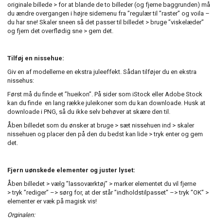
originale billede > for at blande de to billeder (og fjerne baggrunden) må
du ændre overgangen i højre sidemenu fra ”regulær til ”raster” og voila –
du har sne! Skaler sneen så det passer til billedet > bruge ”viskelæder”
og fjern det overflødig sne > gem det.
Tilføj en nissehue:
Giv en af modellerne en ekstra juleeffekt. Sådan tilføjer du en ekstra
nissehus:
Først må du finde et ”hueikon”. På sider som iStock eller Adobe Stock
kan du finde en lang række juleikoner som du kan downloade. Husk at
downloade i PNG, så du ikke selv behøver at skære den til.
Åben billedet som du ønsker at bruge > sæt nissehuen ind > skaler
nissehuen og placer den på den du bedst kan lide > tryk enter og gem
det.
Fjern uønskede elementer og juster lyset:
Åben billedet > vælg ”lassoværktøj” > marker elementet du vil fjerne
> tryk ”rediger” –> sørg for, at der står ”indholdstilpasset” –> tryk ”OK” >
elementer er væk på magisk vis!
Orginalen: