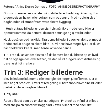
Fotograf Anine Desire Gomsrud.
FOTO: ANINE DESIRE PHOTOGRAPHY
Gormstud mener selv, at stemningsbilleder er bedst og råder dig til at
bruge pejsen, haven eller sofaen som baggrund. Med nogle julelys i
baghrunden vil atmosfæren være ekstra hyggelig.
- Husk at tage billeder undervejs, helst når ikke modellerne ikke er
opmærksomme, da dette vil de mest naturlige og sjove billeder.
Husk også en god lyskilde. Tag gerne billeder i dagslys, dette er meget
bedre end at bruge en skarp blitz. Du vil hest have meget lys. Har du en
håndhold blitz kan du med fordel anvende denne.
TIP!
Hvis du anvender blitzen på dit kamera kan du blæse op en hvid
ballon og tage den over blitzen, da den så vil fungere som diffuses og
gøre lyset lidt mørkere.
Trin 3: Rediger billederne
Blev billederne lidt mørke eller mangler de nogen juleeffekter? Det er
ikke noget problem. Efter lidt redigering i Photoshop bliver dine billeder
perfekte. Her er nogle enkle råd.
Tilføj sne:
Åben billedet som du ønsker at redigere i Photoshop > find et billede
med sne på en ensfarvet baggrund > træk billedet med sne i det