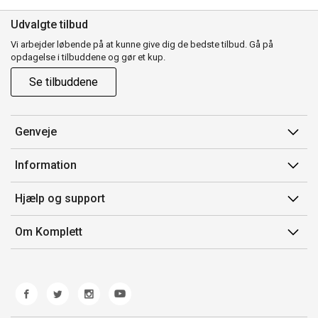
Udvalgte tilbud
Vi arbejder løbende på at kunne give dig de bedste tilbud. Gå på
opdagelse i tilbuddene og gør et kup.
Se tilbuddene
Genveje
Min side
Information
Ordrehistorik
Salgsbetingelser
Hjælp og support
Gavekort
Mærker/producent
Kontakt os
Om Komplett
Fortrydelsesret
Kundeservice
Om os
Produkthjælp og retur
Miljøpolitik og ESG
Fejl/Mangler
Whistleblowing
Fragt og levering