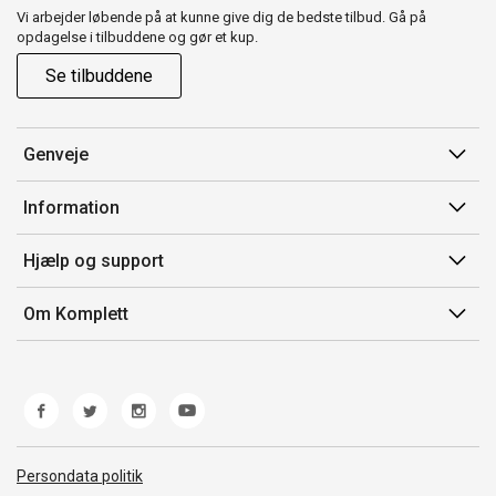
Vi arbejder løbende på at kunne give dig de bedste tilbud. Gå på
opdagelse i tilbuddene og gør et kup.
Se tilbuddene
Genveje
Min side
Information
Ordrehistorik
Salgsbetingelser
Hjælp og support
Gavekort
Mærker/producent
Kontakt os
Om Komplett
Fortrydelsesret
Kundeservice
Om os
Produkthjælp og retur
Miljøpolitik og ESG
Fejl/Mangler
Whistleblowing
Fragt og levering
Norwegian Transparency Act
Persondata politik