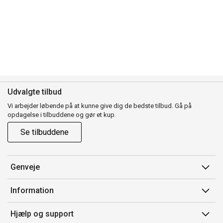
Udvalgte tilbud
Vi arbejder løbende på at kunne give dig de bedste tilbud. Gå på
opdagelse i tilbuddene og gør et kup.
Se tilbuddene
Genveje
Min side
Information
Ordrehistorik
Salgsbetingelser
Hjælp og support
Gavekort