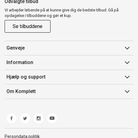
Udvalgte tilbud
Vi arbejder løbende på at kunne give dig de bedste tilbud. Gå på
opdagelse i tilbuddene og gør et kup.
Se tilbuddene
Genveje
Min side
Information
Ordrehistorik
Salgsbetingelser
Hjælp og support
Gavekort
Mærker/producent
Kontakt os
Om Komplett
Fortrydelsesret
Kundeservice
Om os
Produkthjælp og retur
Miljøpolitik og ESG
Fejl/Mangler
Whistleblowing
Fragt og levering
Norwegian Transparency Act
Persondata politik