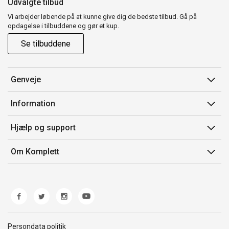
Udvalgte tilbud
Vi arbejder løbende på at kunne give dig de bedste tilbud. Gå på
opdagelse i tilbuddene og gør et kup.
Se tilbuddene
Genveje
Min side
Information
Ordrehistorik
Salgsbetingelser
Hjælp og support
Gavekort
Mærker/producent
Kontakt os
Om Komplett
Fortrydelsesret
Kundeservice
Om os
Produkthjælp og retur
Miljøpolitik og ESG
Fejl/Mangler
Whistleblowing
Fragt og levering
Norwegian Transparency Act
Persondata politik