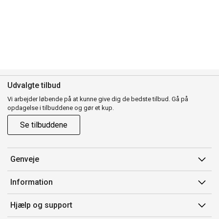
Udvalgte tilbud
Vi arbejder løbende på at kunne give dig de bedste tilbud. Gå på
opdagelse i tilbuddene og gør et kup.
Se tilbuddene
Genveje
Min side
Information
Ordrehistorik
Salgsbetingelser
Hjælp og support
Gavekort
Mærker/producent