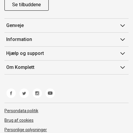
Se tilbuddene
Genveje
Min side
Information
Ordrehistorik
Salgsbetingelser
Hjælp og support
Gavekort
Mærker/producent
Kontakt os
Om Komplett
Fortrydelsesret
Kundeservice
Om os
Produkthjælp og retur
Miljøpolitik og ESG
Fejl/Mangler
Whistleblowing
Fragt og levering
Norwegian Transparency Act
Persondata politik
Brug af cookies
Personlige oplysninger