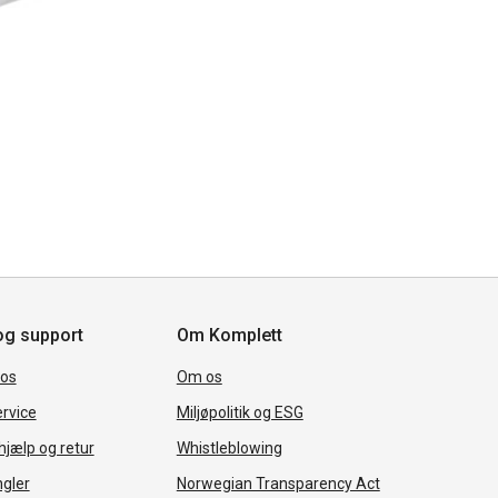
og support
Om Komplett
 os
Om os
rvice
Miljøpolitik og ESG
jælp og retur
Whistleblowing
ngler
Norwegian Transparency Act