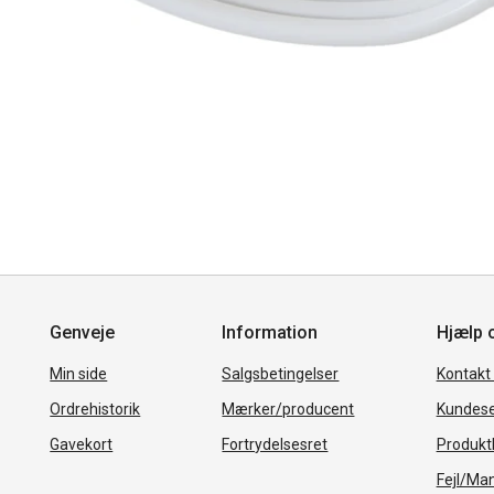
Genveje
Information
Hjælp 
Min side
Salgsbetingelser
Kontakt
Ordrehistorik
Mærker/producent
Kundese
Gavekort
Fortrydelsesret
Produkth
Fejl/Ma