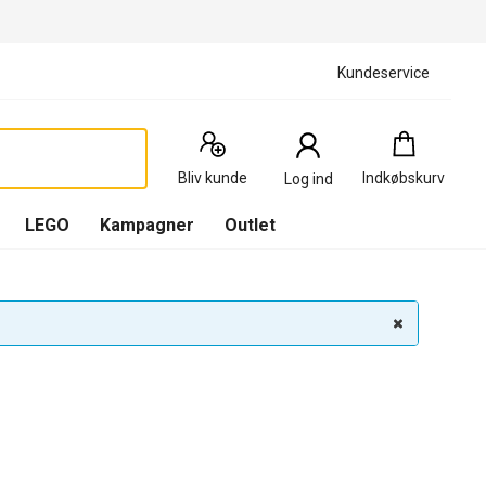
Kundeservice
Indkøbskurv
:
0
Produkter
Bliv kunde
Indkøbskurv
Log ind
(
Indkøbskurv
LEGO
Kampagner
Outlet