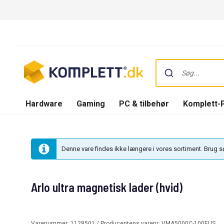
Hardware
Gaming
PC & tilbehør
Komplett-
Denne vare findes ikke længere i vores sortiment. Brug 
Arlo ultra magnetisk lader (hvid)
Varenummer:
1128501
/ Producentens varenr:
VMA5000C-100EUS