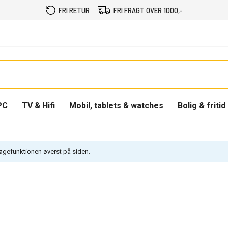
FRI RETUR
FRI FRAGT OVER 1000,-
PC
TV & Hifi
Mobil, tablets & watches
Bolig & fritid
søgefunktionen øverst på siden.