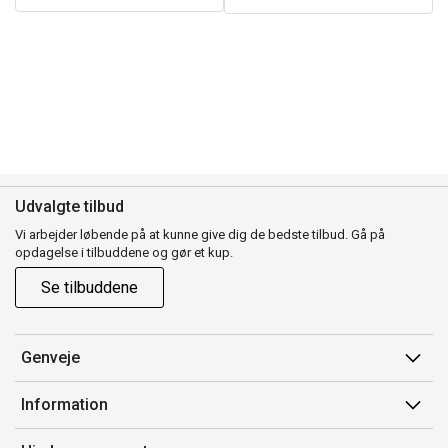
Udvalgte tilbud
Vi arbejder løbende på at kunne give dig de bedste tilbud. Gå på
opdagelse i tilbuddene og gør et kup.
Se tilbuddene
Genveje
Min side
Information
Ordrehistorik
Salgsbetingelser