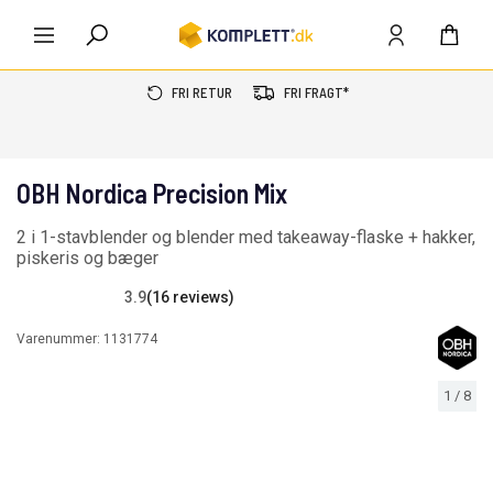
FRI RETUR
FRI FRAGT*
OBH Nordica Precision Mix
2 i 1-stavblender og blender med takeaway-flaske + hakker,
piskeris og bæger
3.9
(16 reviews)
Varenummer:
1131774
1
/
8