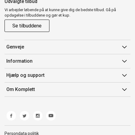
Udvalgte tilbud
Vi arbejder løbende på at kunne give dig de bedste tilbud. Gå på
opdagelse i tilbuddene og gør et kup.
Se tilbuddene
Genveje
Min side
Information
Ordrehistorik
Salgsbetingelser
Hjælp og support
Gavekort
Mærker/producent
Kontakt os
Om Komplett
Fortrydelsesret
Kundeservice
Om os
Produkthjælp og retur
Miljøpolitik og ESG
Fejl/Mangler
Whistleblowing
Fragt og levering
Norwegian Transparency Act
Persondata politik