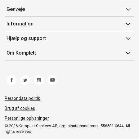
Genveje
Min side
Information
Ordrehistorik
Salgsbetingelser
Hjælp og support
Gavekort
Mærker/producent
Kontakt os
Om Komplett
Fortrydelsesret
Kundeservice
Om os
Produkthjælp og retur
Miljøpolitik og ESG
Fejl/Mangler
Whistleblowing
Fragt og levering
Norwegian Transparency Act
Persondata politik
Brug af cookies
Personlige oplysninger
© 2026 Komplett Services AB, organisationsnummer: 556581-0644. All
rights reserved.