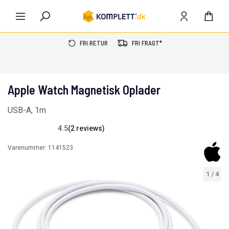
FRI RETUR
FRI FRAGT*
Apple Watch Magnetisk Oplader
USB-A, 1m
4.5
(2 reviews)
Varenummer:
1141523
1
/
4