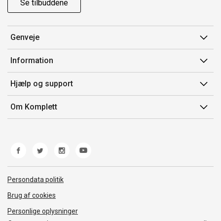
Se tilbuddene
Genveje
Min side
Information
Ordrehistorik
Salgsbetingelser
Hjælp og support
Gavekort
Mærker/producent
Kontakt os
Om Komplett
Fortrydelsesret
Kundeservice
Om os
Produkthjælp og retur
Miljøpolitik og ESG
Fejl/Mangler
Whistleblowing
Fragt og levering
Norwegian Transparency Act
Persondata politik
Brug af cookies
Personlige oplysninger