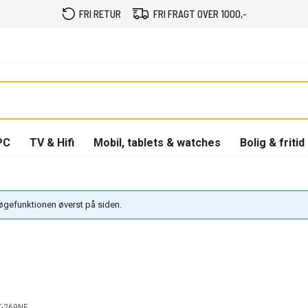
FRI RETUR
FRI FRAGT OVER 1000,-
PC
TV & Hifi
Mobil, tablets & watches
Bolig & fritid
søgefunktionen øverst på siden.
K-269NE