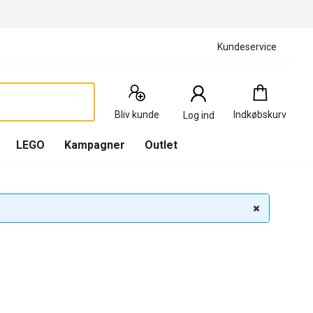
Kundeservice
Indkøbskurv
:
0
Produkter
Bliv kunde
Indkøbskurv
Log ind
(
Indkøbskurv
LEGO
Kampagner
Outlet