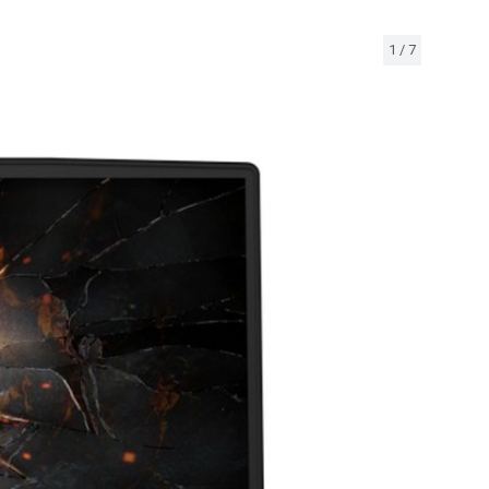
1
/
7