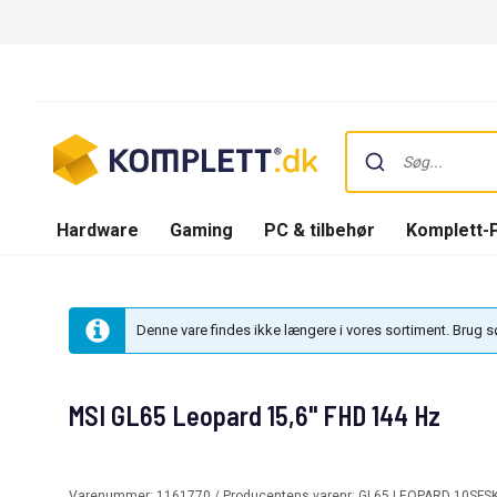
Hardware
Gaming
PC & tilbehør
Komplett-
Denne vare findes ikke længere i vores sortiment. Brug 
MSI GL65 Leopard 15,6" FHD 144 Hz
Varenummer:
1161770
/ Producentens varenr:
GL65 LEOPARD 10SFS