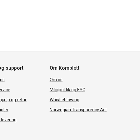
og support
Om Komplett
 os
Om os
rvice
Miljøpolitik og ESG
jælp og retur
Whistleblowing
ngler
Norwegian Transparency Act
 levering