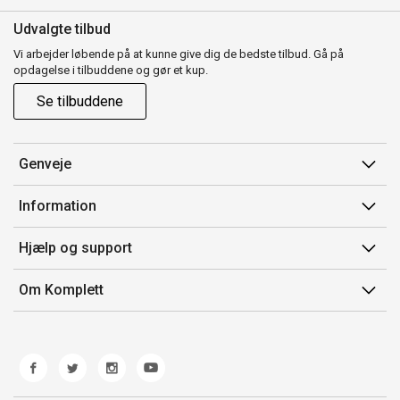
Udvalgte tilbud
Vi arbejder løbende på at kunne give dig de bedste tilbud. Gå på
opdagelse i tilbuddene og gør et kup.
Se tilbuddene
Genveje
Min side
Information
Ordrehistorik
Salgsbetingelser
Hjælp og support
Gavekort
Mærker/producent
Kontakt os
Om Komplett
Fortrydelsesret
Kundeservice
Om os
Produkthjælp og retur
Miljøpolitik og ESG
Fejl/Mangler
Whistleblowing
Fragt og levering