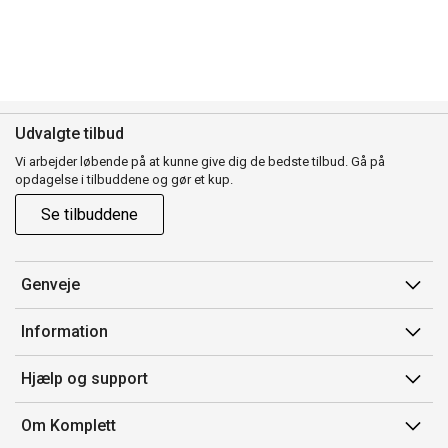
Udvalgte tilbud
Vi arbejder løbende på at kunne give dig de bedste tilbud. Gå på
opdagelse i tilbuddene og gør et kup.
Se tilbuddene
Genveje
Min side
Information
Ordrehistorik
Salgsbetingelser
Hjælp og support
Gavekort
Mærker/producent
Kontakt os
Om Komplett
Fortrydelsesret