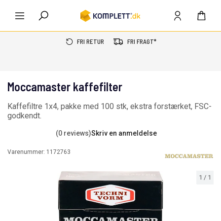
FRI RETUR
FRI FRAGT*
Moccamaster kaffefilter
Kaffefiltre 1x4, pakke med 100 stk, ekstra forstærket, FSC-
godkendt.
(0 reviews)
Skriv en anmeldelse
Varenummer:
1172763
1
/
1