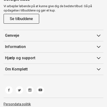
Vi arbejder løbende på at kunne give dig de bedste tilbud. Gå på
opdagelse i tilbuddene og gør et kup.
Se tilbuddene
Genveje
Min side
Information
Ordrehistorik
Salgsbetingelser
Hjælp og support
Gavekort
Mærker/producent
Kontakt os
Om Komplett
Fortrydelsesret
Kundeservice
Om os
Produkthjælp og retur
Miljøpolitik og ESG
Fejl/Mangler
Whistleblowing
Fragt og levering
Norwegian Transparency Act
Persondata politik