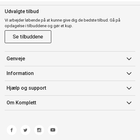
Udvalgte tilbud
Vi arbejder løbende på at kunne give dig de bedste tilbud. Gå på
opdagelse i tilbuddene og gør et kup.
Se tilbuddene
Genveje
Min side
Information
Ordrehistorik
Salgsbetingelser
Hjælp og support
Gavekort
Mærker/producent
Kontakt os
Om Komplett
Fortrydelsesret
Kundeservice
Om os
Produkthjælp og retur
Miljøpolitik og ESG
Fejl/Mangler
Whistleblowing