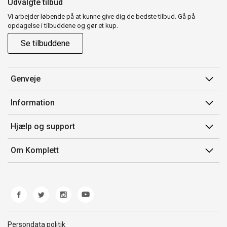
Udvalgte tilbud
Vi arbejder løbende på at kunne give dig de bedste tilbud. Gå på
opdagelse i tilbuddene og gør et kup.
Se tilbuddene
Genveje
Min side
Information
Ordrehistorik
Salgsbetingelser
Hjælp og support
Gavekort
Mærker/producent
Kontakt os
Om Komplett
Fortrydelsesret
Kundeservice
Om os
Produkthjælp og retur
Miljøpolitik og ESG
Fejl/Mangler
Whistleblowing
Fragt og levering
Norwegian Transparency Act
Persondata politik