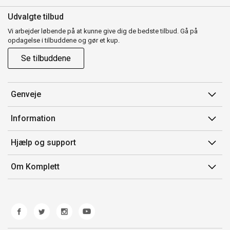
Udvalgte tilbud
Vi arbejder løbende på at kunne give dig de bedste tilbud. Gå på
opdagelse i tilbuddene og gør et kup.
Se tilbuddene
Genveje
Min side
Information
Ordrehistorik
Salgsbetingelser
Hjælp og support
Gavekort
Mærker/producent
Kontakt os
Om Komplett
Fortrydelsesret
Kundeservice
Om os
Produkthjælp og retur
Miljøpolitik og ESG
Fejl/Mangler
Whistleblowing
Fragt og levering