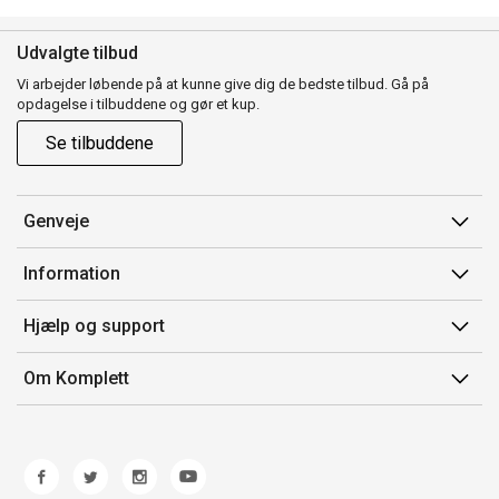
Udvalgte tilbud
Vi arbejder løbende på at kunne give dig de bedste tilbud. Gå på
opdagelse i tilbuddene og gør et kup.
Se tilbuddene
Genveje
Min side
Information
Ordrehistorik
Salgsbetingelser
Hjælp og support
Gavekort
Mærker/producent
Kontakt os
Om Komplett
Fortrydelsesret
Kundeservice
Om os
Produkthjælp og retur
Miljøpolitik og ESG
Fejl/Mangler
Whistleblowing