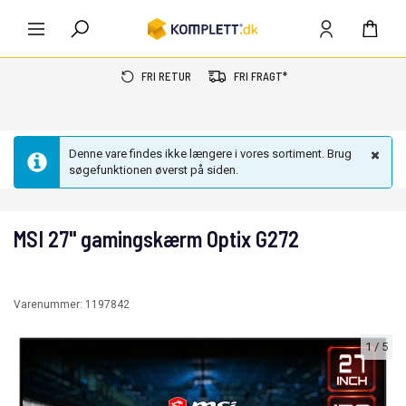
FRI RETUR
FRI FRAGT*
Denne vare findes ikke længere i vores sortiment. Brug
søgefunktionen øverst på siden.
MSI 27" gamingskærm Optix G272
Varenummer:
1197842
1
/
5