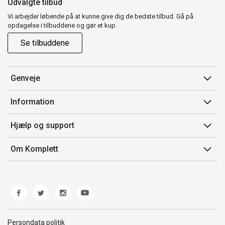
Udvalgte tilbud
Vi arbejder løbende på at kunne give dig de bedste tilbud. Gå på
opdagelse i tilbuddene og gør et kup.
Se tilbuddene
Genveje
Min side
Information
Ordrehistorik
Salgsbetingelser
Hjælp og support
Gavekort
Mærker/producent
Kontakt os
Om Komplett
Fortrydelsesret
Kundeservice
Om os
Produkthjælp og retur
Miljøpolitik og ESG
Fejl/Mangler
Whistleblowing
Fragt og levering
Norwegian Transparency Act
Persondata politik