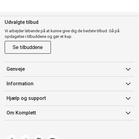
Udvalgte tilbud
Vi arbejder løbende på at kunne give dig de bedste tilbud. Gå på
opdagelse i tilbuddene og gør et kup.
Se tilbuddene
Genveje
Min side
Information
Ordrehistorik
Salgsbetingelser
Hjælp og support
Gavekort
Mærker/producent
Kontakt os
Om Komplett
Fortrydelsesret
Kundeservice
Om os
Produkthjælp og retur
Miljøpolitik og ESG