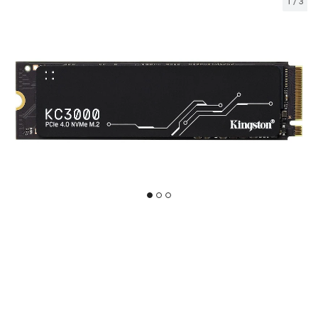
1
/
3