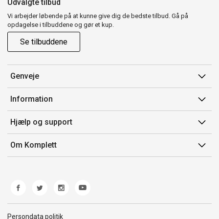
Udvalgte tilbud
Vi arbejder løbende på at kunne give dig de bedste tilbud. Gå på
opdagelse i tilbuddene og gør et kup.
Se tilbuddene
Genveje
Min side
Information
Ordrehistorik
Salgsbetingelser
Hjælp og support
Gavekort
Mærker/producent
Kontakt os
Om Komplett
Fortrydelsesret
Kundeservice
Om os
Produkthjælp og retur
Miljøpolitik og ESG
Fejl/Mangler
Whistleblowing
Fragt og levering
Norwegian Transparency Act
Persondata politik