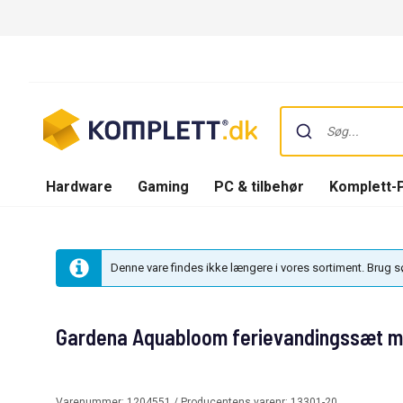
Hardware
Gaming
PC & tilbehør
Komplett-
Denne vare findes ikke længere i vores sortiment. Brug 
Gardena Aquabloom ferievandingssæt m
Varenummer:
1204551
/ Producentens varenr:
13301-20