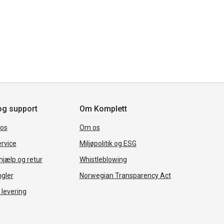
og support
Om Komplett
 os
Om os
rvice
Miljøpolitik og ESG
jælp og retur
Whistleblowing
ngler
Norwegian Transparency Act
 levering