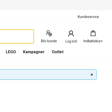
Kundeservice
Indkøbskurv
:
0
Produkter
Bliv kunde
Indkøbskurv
Log ind
(
Indkøbskurv
LEGO
Kampagner
Outlet