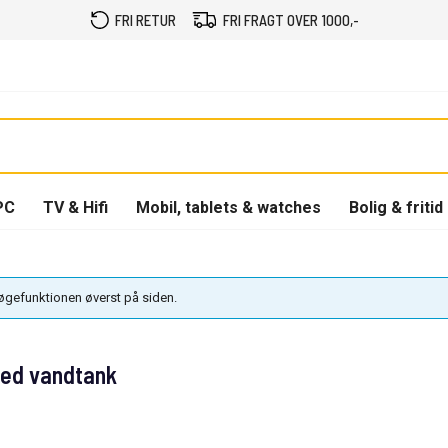
FRI RETUR
FRI FRAGT OVER 1000,-
PC
TV & Hifi
Mobil, tablets & watches
Bolig & fritid
søgefunktionen øverst på siden.
ed vandtank