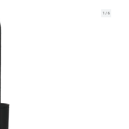
1
/
6