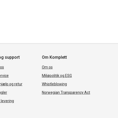
og support
Om Komplett
 os
Om os
rvice
Miljøpolitik og ESG
jælp og retur
Whistleblowing
ngler
Norwegian Transparency Act
 levering