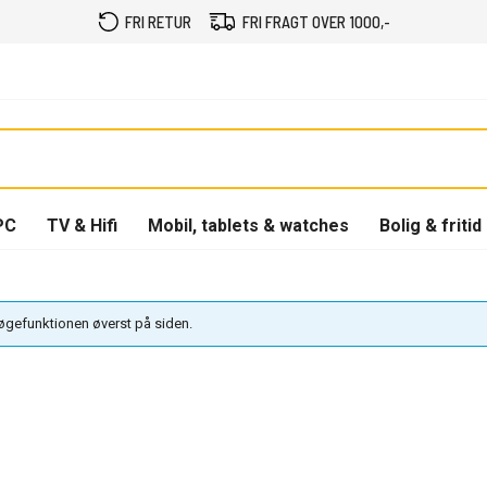
FRI RETUR
FRI FRAGT OVER 1000,-
PC
TV & Hifi
Mobil, tablets & watches
Bolig & fritid
søgefunktionen øverst på siden.