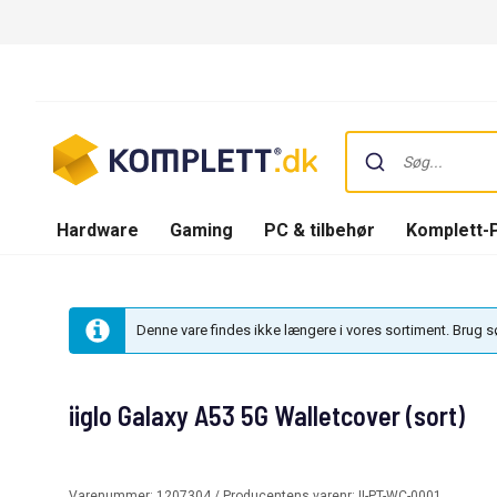
Hardware
Gaming
PC & tilbehør
Komplett-
Denne vare findes ikke længere i vores sortiment. Brug 
iiglo Galaxy A53 5G Walletcover (sort)
Varenummer:
1207304
/ Producentens varenr:
II-PT-WC-0001