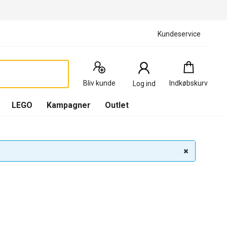
Kundeservice
Indkøbskurv
:
0
Produkter
Bliv kunde
Indkøbskurv
Log ind
(
Indkøbskurv
LEGO
Kampagner
Outlet