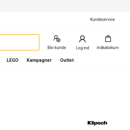
Kundeservice
Indkøbskurv
:
0
Produkter
Bliv kunde
Indkøbskurv
Log ind
(
Indkøbskurv
LEGO
Kampagner
Outlet