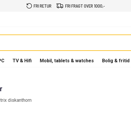
FRI RETUR
FRI FRAGT OVER 1000,-
PC
TV & Hifi
Mobil, tablets & watches
Bolig & fritid
r
trix diskanthorn