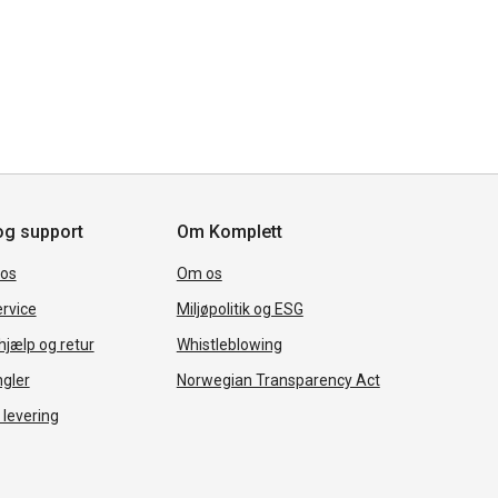
og support
Om Komplett
 os
Om os
rvice
Miljøpolitik og ESG
jælp og retur
Whistleblowing
ngler
Norwegian Transparency Act
 levering