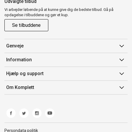
Udvalgte tilbud
Vi arbejder løbende på at kunne give dig de bedste tilbud. Gå på
opdagelse i tilbuddene og gør et kup.
Se tilbuddene
Genveje
Min side
Information
Ordrehistorik
Salgsbetingelser
Hjælp og support
Gavekort
Mærker/producent
Kontakt os
Om Komplett
Fortrydelsesret
Kundeservice
Om os
Produkthjælp og retur
Miljøpolitik og ESG
Fejl/Mangler
Whistleblowing
Fragt og levering
Norwegian Transparency Act
Persondata politik