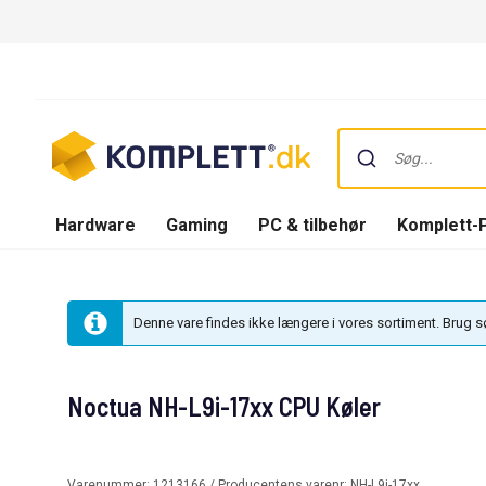
Hardware
Gaming
PC & tilbehør
Komplett-
Denne vare findes ikke længere i vores sortiment. Brug 
Noctua NH-L9i-17xx CPU Køler
Varenummer:
1213166
/ Producentens varenr:
NH-L9i-17xx