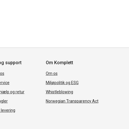
og support
Om Komplett
 os
Om os
rvice
Miljøpolitik og ESG
jælp og retur
Whistleblowing
ngler
Norwegian Transparency Act
 levering