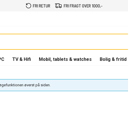
FRI RETUR
FRI FRAGT OVER 1000,-
PC
TV & Hifi
Mobil, tablets & watches
Bolig & fritid
søgefunktionen øverst på siden.