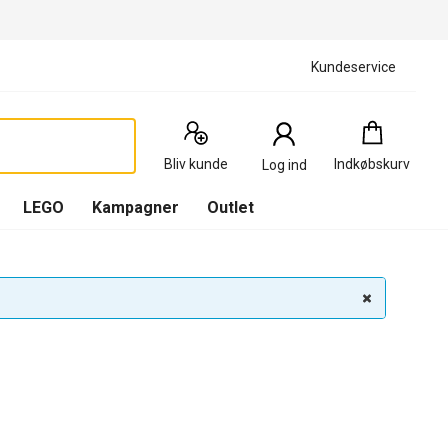
Kundeservice
Indkøbskurv
:
0
Produkter
Bliv kunde
Indkøbskurv
Log ind
(
Indkøbskurv
LEGO
Kampagner
Outlet